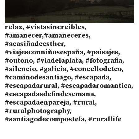
relax, #vistasincreibles,
#amanecer,#amaneceres,
#acasiñadeesther,
#viajesconniñosespaña, #paisajes,
#outono, #viadelaplata, #fotografia,
#silencio, #galicia, #concellodeteo,
#caminodesantiago, #escapada,
#escapadarural, #escapadaromantica,
#escapadasdefindesemana,
#escapadaenpareja, #rural,
#ruralphotography,
#santiagodecompostela, #rurallife